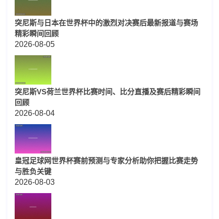
突尼斯与日本在世界杯中的激烈对决赛后最新报道与赛场
精彩瞬间回顾
2026-08-05
突尼斯VS荷兰世界杯比赛时间、比分直播及赛后精彩瞬间
回顾
2026-08-04
皇冠足球网世界杯赛前预测与专家分析助你把握比赛走势
与胜负关键
2026-08-03