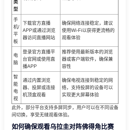
类
型
手
下载官方直播
确保网络连接稳定，建议
机/
APP或通过浏览
使用Wi-Fi以获得更流畅的
平
器访问直播网站
观看体验
板
登录官方直播平
推荐使用最新版本的浏览
电
台官网或使用直
器或客户端软件，确保兼
脑
播APP
容性
智
通过内置浏览
确保电视连接到稳定的网
能
器、投屏或连接
络，支持投屏的设备可以
电
机顶盒观看
实现更大屏幕体验
视
此外，部分平台支持多屏同步，用户可以在不同设备
间切换，享受无缝观看体验。
如何确保观看乌拉圭对阵佛得角比赛