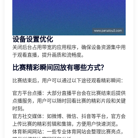
设备设置优化
关闭后台占用带宽的应用程序，确保设备资源集中用
于观看直播，提升画质和流畅度。
比赛精彩瞬间回放有哪些方式？
比赛结束后，用户可以通过以下途径观看精彩瞬间：
官方平台点播：大部分直播平台会在比赛结束后提供
点播服务，用户可以随时回看比赛的精彩片段和关键
时刻。
官方社交媒体：如微博、微信、抖音等平台，官方会
上传比赛的精彩剪辑和集锦，方便用户快速浏览。
体育新闻网站：一些专业体育网站会整理比赛亮点，