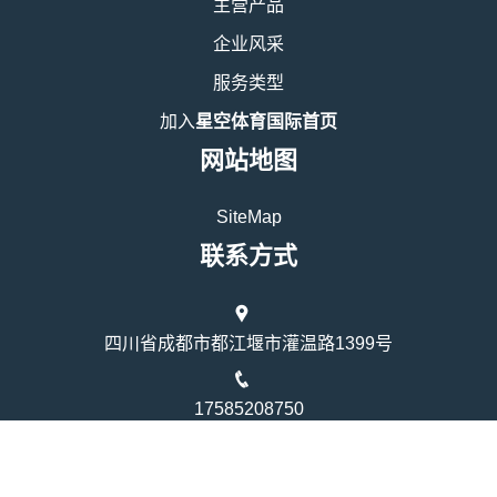
主营产品
企业风采
服务类型
加入
星空体育国际首页
网站地图
SiteMap
联系方式
四川省成都市都江堰市灌温路1399号
17585208750
时间：上午9点至下午4点