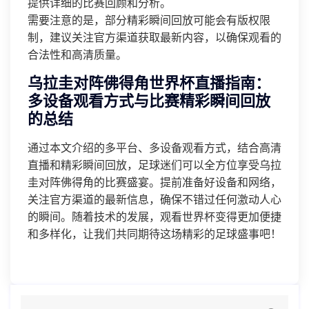
提供详细的比赛回顾和分析。
需要注意的是，部分精彩瞬间回放可能会有版权限
制，建议关注官方渠道获取最新内容，以确保观看的
合法性和高清质量。
乌拉圭对阵佛得角世界杯直播指南：
多设备观看方式与比赛精彩瞬间回放
的总结
通过本文介绍的多平台、多设备观看方式，结合高清
直播和精彩瞬间回放，足球迷们可以全方位享受乌拉
圭对阵佛得角的比赛盛宴。提前准备好设备和网络，
关注官方渠道的最新信息，确保不错过任何激动人心
的瞬间。随着技术的发展，观看世界杯变得更加便捷
和多样化，让我们共同期待这场精彩的足球盛事吧！