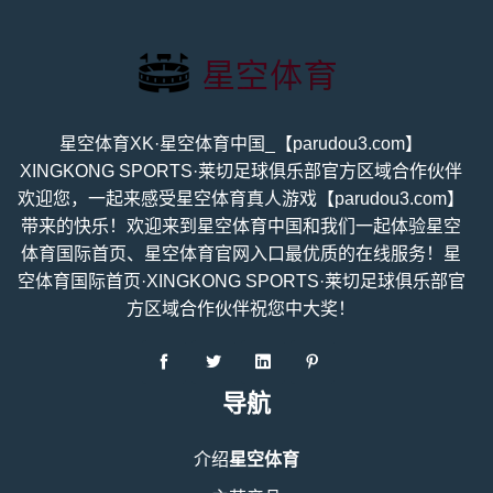
星空体育XK·星空体育中国_【parudou3.com】
XINGKONG SPORTS·莱切足球俱乐部官方区域合作伙伴
欢迎您，一起来感受星空体育真人游戏【parudou3.com】
带来的快乐！欢迎来到星空体育中国和我们一起体验星空
体育国际首页、星空体育官网入口最优质的在线服务！星
空体育国际首页·XINGKONG SPORTS·莱切足球俱乐部官
方区域合作伙伴祝您中大奖！
导航
介绍
星空体育