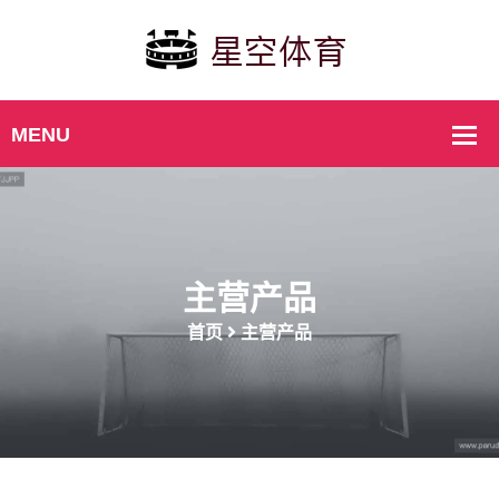
主营产品
首页
主营产品