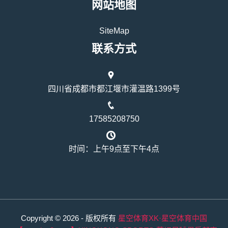
网站地图
SiteMap
联系方式
四川省成都市都江堰市灌温路1399号
17585208750
时间：上午9点至下午4点
Copyright © 2026 - 版权所有
星空体育XK·星空体育中国