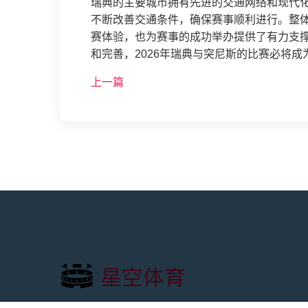
瑞典的主要城市拥有先进的交通网络和现代
不断改善交通条件，确保赛事顺利进行。整
赛体验，也为赛事的成功举办提供了有力支
和完善，2026年瑞典与突尼斯的比赛必将
上一篇