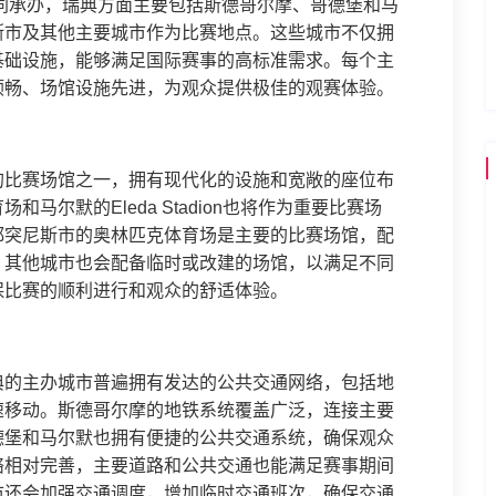
共同承办，瑞典方面主要包括斯德哥尔摩、哥德堡和马
斯市及其他主要城市作为比赛地点。这些城市不仅拥
基础设施，能够满足国际赛事的高标准需求。每个主
顺畅、场馆设施先进，为观众提供极佳的观赛体验。
的比赛场馆之一，拥有现代化的设施和宽敞的座位布
马尔默的Eleda Stadion也将作为重要比赛场
都突尼斯市的奥林匹克体育场是主要的比赛场馆，配
，其他城市也会配备临时或改建的场馆，以满足不同
保比赛的顺利进行和观众的舒适体验。
典的主办城市普遍拥有发达的公共交通网络，包括地
速移动。斯德哥尔摩的地铁系统覆盖广泛，连接主要
德堡和马尔默也拥有便捷的公共交通系统，确保观众
络相对完善，主要道路和公共交通也能满足赛事期间
市还会加强交通调度，增加临时交通班次，确保交通