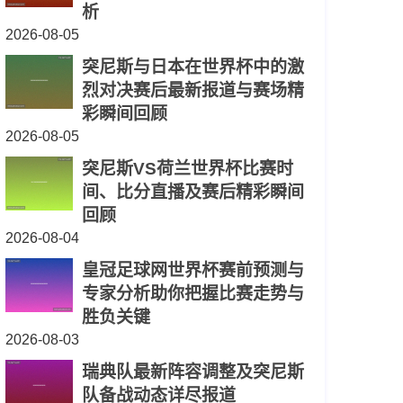
析
2026-08-05
突尼斯与日本在世界杯中的激
烈对决赛后最新报道与赛场精
彩瞬间回顾
2026-08-05
突尼斯VS荷兰世界杯比赛时
间、比分直播及赛后精彩瞬间
回顾
2026-08-04
皇冠足球网世界杯赛前预测与
专家分析助你把握比赛走势与
胜负关键
2026-08-03
瑞典队最新阵容调整及突尼斯
队备战动态详尽报道