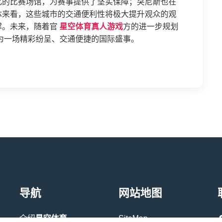
化的比赛场馆，为赛事提供了坚实保障；突尼斯也在
体来看，这些城市的交通便利性将极大提升观众的观
撑。未来，随着官
星空体育真人游戏
方的进一步规划
成为一场精彩纷呈、交通便捷的国际盛事。
导航
网站地图
介绍
星空体育
SiteMap