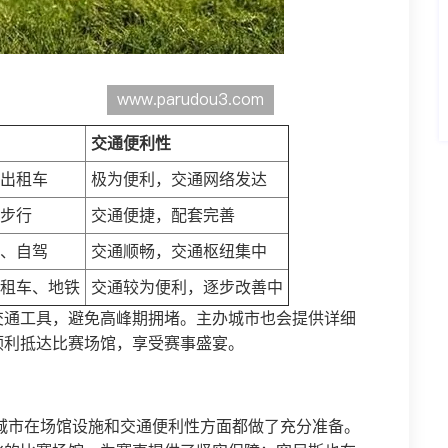
交通便利性
出租车
极为便利，交通网络发达
步行
交通便捷，配套完善
、自驾
交通顺畅，交通枢纽集中
租车、地铁
交通较为便利，逐步改善中
交通工具，避免高峰期拥堵。主办城市也会提供详细
顺利抵达比赛场馆，享受赛事盛宴。
办城市在场馆设施和交通便利性方面都做了充分准备。