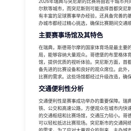
2026年瑞典与突尼斯的比赛将由若干城市
尔默等城市，而突尼斯则可能选择首都突尼
有丰富的足球赛事举办经验，还具备完善的
办城市都经过精心挑选，确保比赛期间交通
主要赛事场馆及其特色
在瑞典，斯德哥尔摩的国家体育场是最主要
局，能够容纳大量观众。哥德堡的布里格体育场和
馆，提供优质的视听体验。突尼斯方面，首
备先进的比赛设备和良好的观众席位。此外
比赛的需求。这些场馆都经过升级改造，确
交通便利性分析
交通便利性是赛事成功举办的重要保障。瑞
铁、公交和高速公路，方便观众在城市内快
的交通枢纽和比赛场馆，交通压力较小。哥
可以轻松抵达比赛现场。突尼斯市的交通网
的需求。为了应对大量观众的到来，主办城