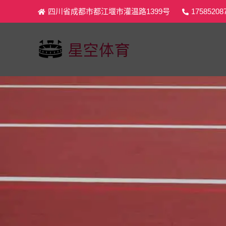
四川省成都市都江堰市灌温路1399号
17585208