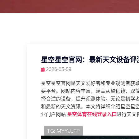
星空星空官网：最新天文设备评
2026-05-09
星空星空官网是天文爱好者和专业观测者获
要平台。网站内容丰富，涵盖从望远镜、双
择合适的设备，提升观测体验。无论是初学
和最新的天文资讯。本文将详细介绍星空星
业门户网站
星空体育在线登录入口
进行天文