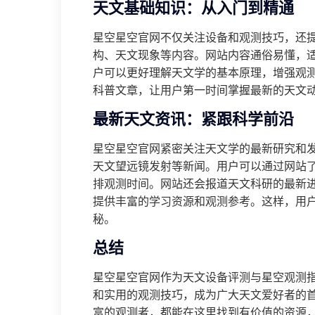
天文基础知识：从入门到精通
星空星空官网不仅关注设备和观测技巧，还
构、天文现象等内容。网站内容通俗易懂，
户可以更好理解天文学的基本原理，增强观
科普文章，让用户第一时间掌握最新的天文
最新天文资讯：紧跟科学前沿
星空星空官网紧密关注天文学的最新研究和
天文望远镜发射等新闻。用户可以通过网站
排观测时间。网站还会报道天文科研的最新
提供丰富的学习资源和观测参考。这样，用
秘。
总结
星空星空官网作为天文设备评测与星空观测
和实用的观测技巧，成为广大天文爱好者的
富的观测者，都能在这里找到有价值的资源