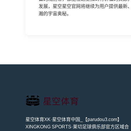
发展，星空星空官网将继续为用户提供最新
瀚的宇宙奥秘。
星空体育XK·星空体育中国_【parudou3.com】
XINGKONG SPORTS·莱切足球俱乐部官方区域合