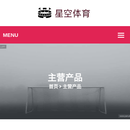
主营产品
首页
主营产品