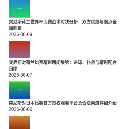
突尼斯荷兰世界杯比赛战术对决分析：双方优势与弱点全
面剖析
2026-08-09
突尼斯对荷兰比赛精彩瞬间集锦：进球、扑救与精彩配合
回顾
2026-08-07
突尼斯对日本比赛官方授权观看平台及合法渠道详细介绍
2026-08-06