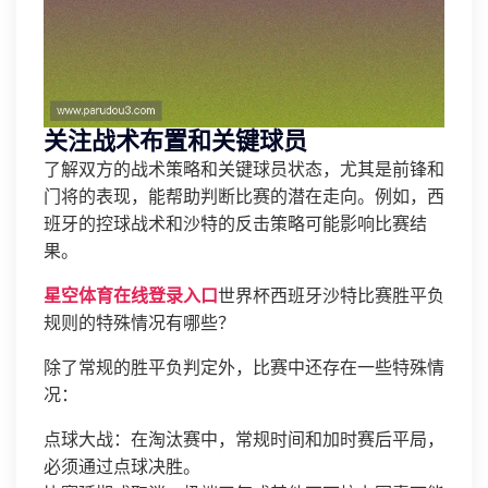
关注战术布置和关键球员
了解双方的战术策略和关键球员状态，尤其是前锋和
门将的表现，能帮助判断比赛的潜在走向。例如，西
班牙的控球战术和沙特的反击策略可能影响比赛结
果。
星空体育在线登录入口
世界杯西班牙沙特比赛胜平负
规则的特殊情况有哪些？
除了常规的胜平负判定外，比赛中还存在一些特殊情
况：
点球大战：在淘汰赛中，常规时间和加时赛后平局，
必须通过点球决胜。