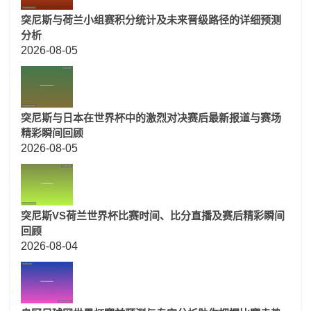
突尼斯与荷兰小组赛积分统计及未来晋级路径的详细预测
分析
2026-08-05
突尼斯与日本在世界杯中的激烈对决赛后最新报道与赛场
精彩瞬间回顾
2026-08-05
突尼斯VS荷兰世界杯比赛时间、比分直播及赛后精彩瞬间
回顾
2026-08-04