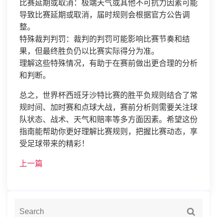
比赛延期或取消：极端天气或其他不可抗力因素可能
导致比赛延期或取消，届时规则会根据官方公告调
整。
特殊裁判判罚：裁判的判罚可能影响比赛节奏和结
果，但最终胜负仍以比赛实际得分为准。
理解这些特殊情况，有助于在赛前做出更合理的分析
和判断。
总之，世界杯西班牙沙特比赛的胜平负规则结合了常
规时间、加时赛和点球大战，赛前分析则需要关注球
队状态、战术、天气和赔率等多方面因素。希望这份
指南能帮助你更好理解比赛规则，把握比赛动态，享
受足球带来的精彩！
上一篇