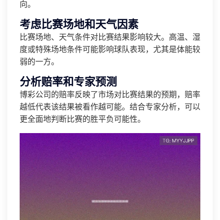
向。
考虑比赛场地和天气因素
比赛场地、天气条件对比赛结果影响较大。高温、湿
度或特殊场地条件可能影响球队表现，尤其是体能较
弱的一方。
分析赔率和专家预测
博彩公司的赔率反映了市场对比赛结果的预期，赔率
越低代表该结果被看作越可能。结合专家分析，可以
更全面地判断比赛的胜平负可能性。