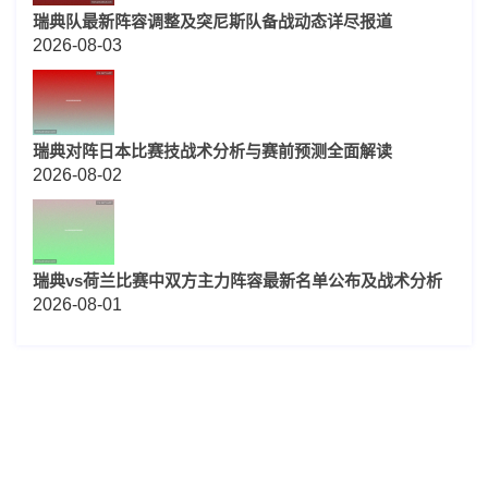
瑞典队最新阵容调整及突尼斯队备战动态详尽报道
2026-08-03
瑞典对阵日本比赛技战术分析与赛前预测全面解读
2026-08-02
瑞典vs荷兰比赛中双方主力阵容最新名单公布及战术分析
2026-08-01