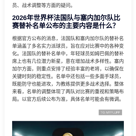
员、战术调整等方面的疑问。
2026年世界杯法国队与塞内加尔队比
赛替补名单公布的主要内容是什么？
根据官方公布的消息，法国队和塞内加尔队的替补名
单涵盖了多名实力派球员，旨在应对比赛中的各种变
化。法国队的替补名单中，年轻球员如姆巴佩的替补
席上也有几位潜力新星，意在增加战术多样性。塞内
加尔方面，则重点安排了经验丰富的老将，以确保在
关键时刻的稳定性。名单中还包括一些多面手球员，
既能防守也能进攻，为教练提供更多战术选择。整体
来看，名单的调整体现了两队对比赛的重视和策略布
局。以官方后续公布为准，具体名单可能会有微调。