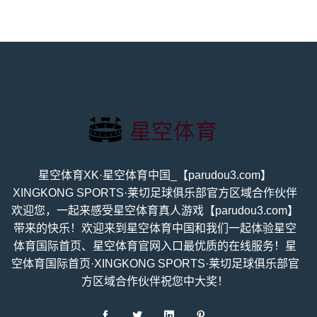
星空体育XK·星空体育中国_【parudou3.com】
XINGKONG SPORTS·莱切足球俱乐部官方区域合作伙伴
欢迎您，一起来感受星空体育真人游戏【parudou3.com】
带来的快乐！欢迎来到星空体育中国和我们一起体验星空
体育国际首页、星空体育官网入口最优质的在线服务！星
空体育国际首页·XINGKONG SPORTS·莱切足球俱乐部官
方区域合作伙伴祝您中大奖！