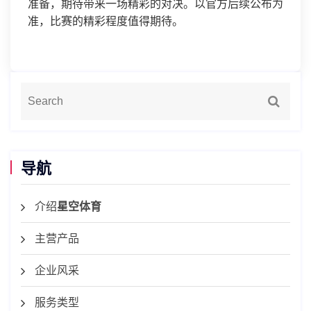
准备，期待带来一场精彩的对决。以官方后续公布为
准，比赛的精彩程度值得期待。
导航
介绍
星空体育
主营产品
企业风采
服务类型