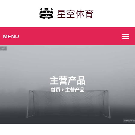
主营产品
首页
主营产品