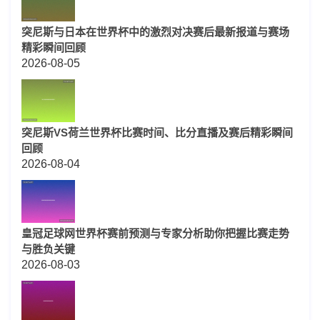
突尼斯与日本在世界杯中的激烈对决赛后最新报道与赛场
精彩瞬间回顾
2026-08-05
突尼斯VS荷兰世界杯比赛时间、比分直播及赛后精彩瞬间
回顾
2026-08-04
皇冠足球网世界杯赛前预测与专家分析助你把握比赛走势
与胜负关键
2026-08-03