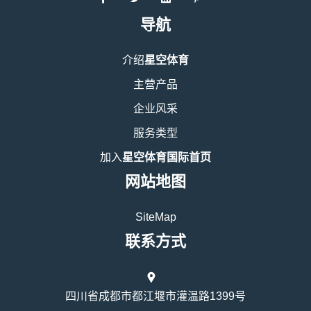
导航
介绍
星空体育
主营产品
企业风采
服务类型
加入
星空体育国际首页
网站地图
SiteMap
联系方式
四川省成都市都江堰市灌温路1399号