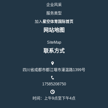
企业风采
服务类型
加入
星空体育国际首页
网站地图
SiteMap
联系方式
四川省成都市都江堰市灌温路1399号
17585208750
时间：上午9点至下午4点