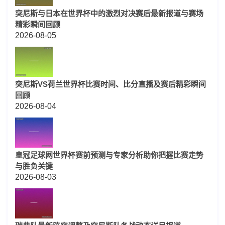
突尼斯与日本在世界杯中的激烈对决赛后最新报道与赛场
精彩瞬间回顾
2026-08-05
突尼斯VS荷兰世界杯比赛时间、比分直播及赛后精彩瞬间
回顾
2026-08-04
皇冠足球网世界杯赛前预测与专家分析助你把握比赛走势
与胜负关键
2026-08-03