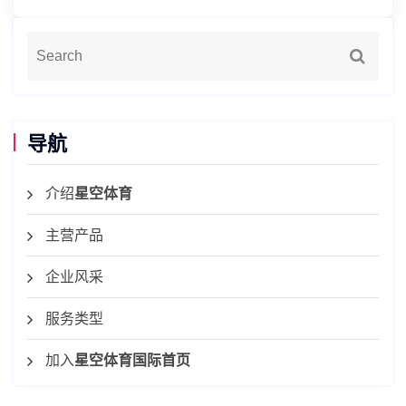
导航
介绍
星空体育
主营产品
企业风采
服务类型
加入
星空体育国际首页