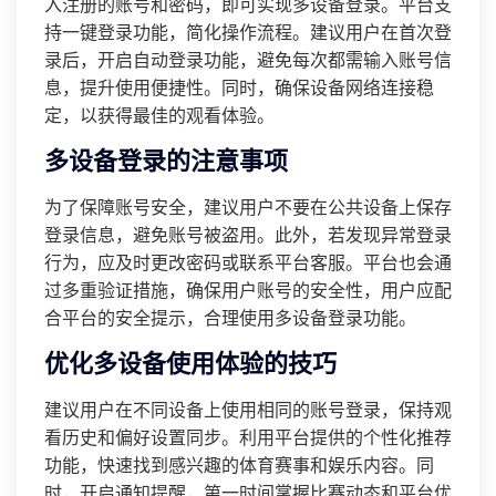
入注册的账号和密码，即可实现多设备登录。平台支
持一键登录功能，简化操作流程。建议用户在首次登
录后，开启自动登录功能，避免每次都需输入账号信
息，提升使用便捷性。同时，确保设备网络连接稳
定，以获得最佳的观看体验。
多设备登录的注意事项
为了保障账号安全，建议用户不要在公共设备上保存
登录信息，避免账号被盗用。此外，若发现异常登录
行为，应及时更改密码或联系平台客服。平台也会通
过多重验证措施，确保用户账号的安全性，用户应配
合平台的安全提示，合理使用多设备登录功能。
优化多设备使用体验的技巧
建议用户在不同设备上使用相同的账号登录，保持观
看历史和偏好设置同步。利用平台提供的个性化推荐
功能，快速找到感兴趣的体育赛事和娱乐内容。同
时，开启通知提醒，第一时间掌握比赛动态和平台优