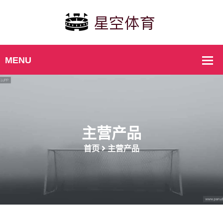
主营产品
首页
主营产品