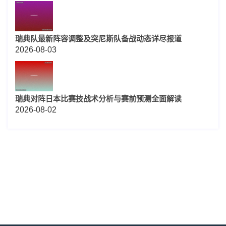
瑞典队最新阵容调整及突尼斯队备战动态详尽报道
2026-08-03
瑞典对阵日本比赛技战术分析与赛前预测全面解读
2026-08-02