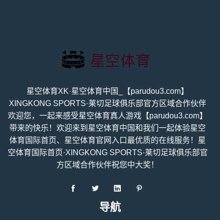
星空体育XK·星空体育中国_【parudou3.com】
XINGKONG SPORTS·莱切足球俱乐部官方区域合作伙伴
欢迎您，一起来感受星空体育真人游戏【parudou3.com】
带来的快乐！欢迎来到星空体育中国和我们一起体验星空
体育国际首页、星空体育官网入口最优质的在线服务！星
空体育国际首页·XINGKONG SPORTS·莱切足球俱乐部官
方区域合作伙伴祝您中大奖！
导航