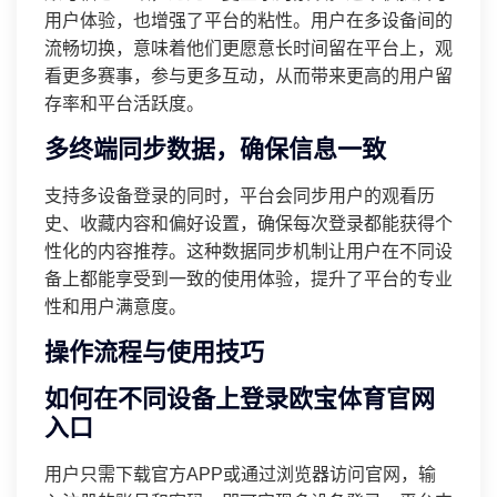
用户体验，也增强了平台的粘性。用户在多设备间的
流畅切换，意味着他们更愿意长时间留在平台上，观
看更多赛事，参与更多互动，从而带来更高的用户留
存率和平台活跃度。
多终端同步数据，确保信息一致
支持多设备登录的同时，平台会同步用户的观看历
史、收藏内容和偏好设置，确保每次登录都能获得个
性化的内容推荐。这种数据同步机制让用户在不同设
备上都能享受到一致的使用体验，提升了平台的专业
性和用户满意度。
操作流程与使用技巧
如何在不同设备上登录欧宝体育官网
入口
用户只需下载官方APP或通过浏览器访问官网，输