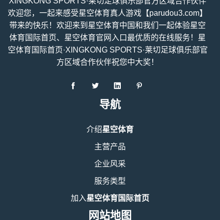
XINGKONG SPORTS·莱切足球俱乐部官方区域合作伙伴
欢迎您，一起来感受星空体育真人游戏【parudou3.com】
带来的快乐！欢迎来到星空体育中国和我们一起体验星空
体育国际首页、星空体育官网入口最优质的在线服务！星
空体育国际首页·XINGKONG SPORTS·莱切足球俱乐部官
方区域合作伙伴祝您中大奖！
导航
介绍
星空体育
主营产品
企业风采
服务类型
加入
星空体育国际首页
网站地图