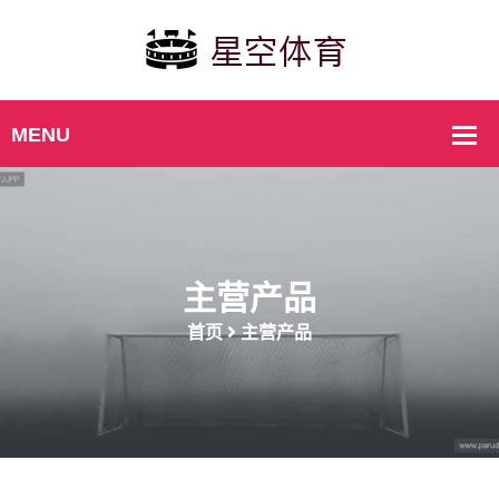
主营产品
首页
主营产品