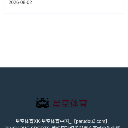
2026-08-02
星空体育XK·星空体育中国_【parudou3.com】