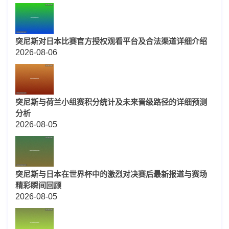
突尼斯对日本比赛官方授权观看平台及合法渠道详细介绍
2026-08-06
突尼斯与荷兰小组赛积分统计及未来晋级路径的详细预测
分析
2026-08-05
突尼斯与日本在世界杯中的激烈对决赛后最新报道与赛场
精彩瞬间回顾
2026-08-05