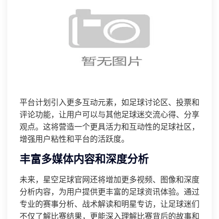
平台计划引入更多互动元素，如足球讨论区、投票和
评论功能，让用户可以与其他足球迷交流心得、分享
观点。这将营造一个更具活力和互动性的足球社区，
增强用户粘性和平台的活跃度。
丰富多媒体内容和深度分析
未来，星空足球官网还将增加更多视频、图像和深度
分析内容，为用户提供更丰富的足球资讯体验。通过
专业的赛事分析、战术解读和明星专访，让足球迷们
不仅了解比赛结果，更能深入理解比赛背后的故事和