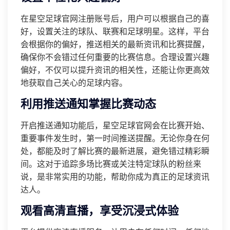
在星空足球官网注册账号后，用户可以根据自己的喜
好，设置关注的球队、联赛和足球明星。这样，平台
会根据你的偏好，推送相关的最新资讯和比赛提醒，
确保你不会错过任何重要的比赛信息。合理设置兴趣
偏好，不仅可以提升资讯的相关性，还能让你更高效
地获取自己关心的足球内容。
利用推送通知掌握比赛动态
开启推送通知功能后，星空足球官网会在比赛开始、
重要事件发生时，第一时间推送提醒。无论你身在何
处，都能及时了解比赛的最新进展，避免错过精彩瞬
间。这对于追踪多场比赛或关注特定球队的粉丝来
说，是非常实用的功能，帮助你成为真正的足球资讯
达人。
观看高清直播，享受沉浸式体验