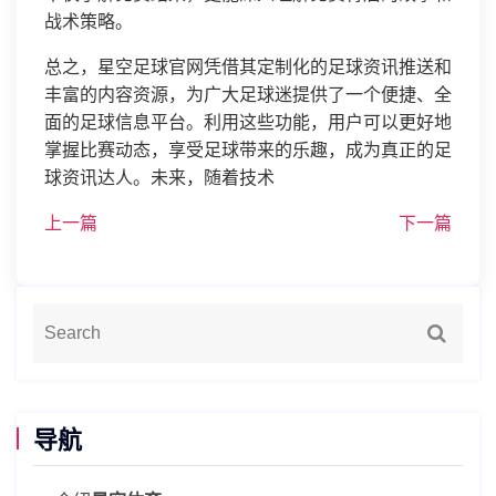
战术策略。
总之，星空足球官网凭借其定制化的足球资讯推送和
丰富的内容资源，为广大足球迷提供了一个便捷、全
面的足球信息平台。利用这些功能，用户可以更好地
掌握比赛动态，享受足球带来的乐趣，成为真正的足
球资讯达人。未来，随着技术
上一篇
下一篇
导航